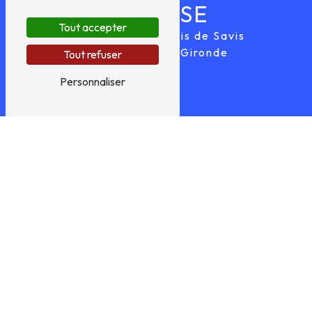
ADRESSE
Tout accepter
22 Bis Route du Bois de Savis
33640 Castres-Gironde
Tout refuser
Personnaliser
TÉLÉPHONE
05 56 67 57 84