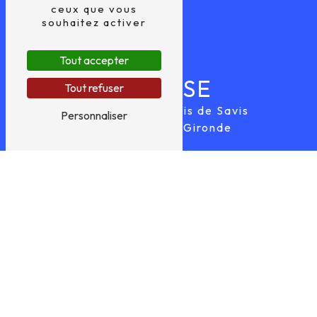
ceux que vous
souhaitez activer
Tout accepter
ADRESSE
Tout refuser
22 Bis Route du Bois de Savis
Personnaliser
33640 Castres-Gironde
TÉLÉPHONE
05 56 67 57 84