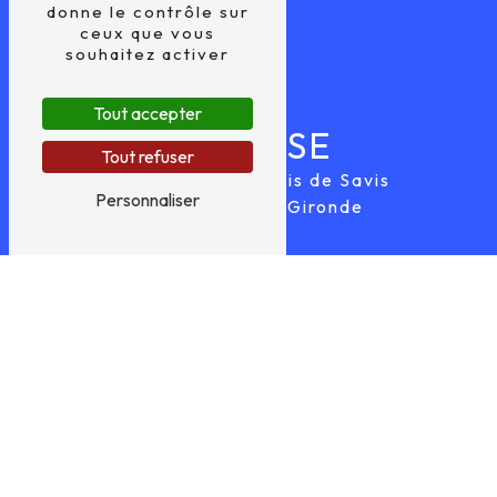
donne le contrôle sur
ceux que vous
souhaitez activer
Tout accepter
ADRESSE
Tout refuser
22 Bis Route du Bois de Savis
Personnaliser
33640 Castres-Gironde
TÉLÉPHONE
05 56 67 57 84