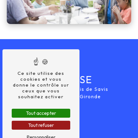
Ce site utilise des
ADRESSE
cookies et vous
donne le contrôle sur
22 Bis Route du Bois de Savis
ceux que vous
33640 Castres-Gironde
souhaitez activer
Tout accepter
Tout refuser
Personnaliser