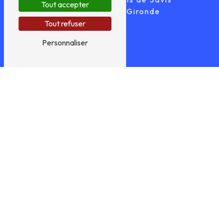
Tout accepter
33640 Castres-Gironde
Tout refuser
Personnaliser
TÉLÉPHONE
05 56 67 57 84
E-MAIL
pfespaignet@gmail.com